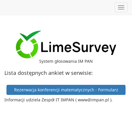
Toggl
System głosowania IM PAN
Lista dostępnych ankiet w serwisie:
Rezerwacja konferencji matematycznych - Formularz
Informacji udziela Zespół IT IMPAN ( www@impan.pl ).